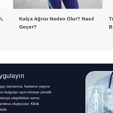
i,
Kalça Ağrısı Neden Olur? Nasıl
T
Geçer?
B
Uygulayın
angıç zamanına, hastanın yaşına
bu bulguları ayırt etmeye yönelik
ntanıya ulaşıldıktan sonra
devu oluşturulur. Klinik
rilir.