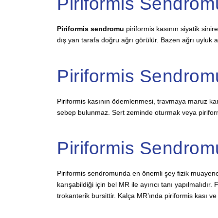
Piriformis Sendrom
Piriformis sendromu
piriformis kasının siyatik sini
dış yan tarafa doğru ağrı görülür. Bazen ağrı uyluk a
Piriformis Sendro
Piriformis kasının ödemlenmesi, travmaya maruz kamas
sebep bulunmaz. Sert zeminde oturmak veya piriformi
Piriformis Sendrom
Piriformis sendromunda en önemli şey fizik muayenedir.
karışabildiği için bel MR ile ayırıcı tanı yapılmalıdı
trokanterik bursittir. Kalça MR’ında piriformis kası ve