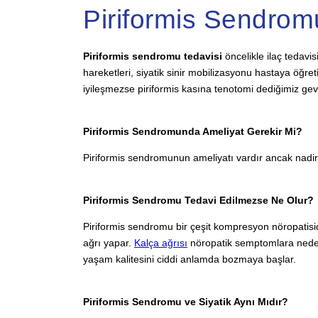
Piriformis Sendromu
Piriformis sendromu tedavisi
öncelikle ilaç tedavis
hareketleri, siyatik sinir mobilizasyonu hastaya öğret
iyileşmezse piriformis kasına tenotomi dediğimiz gevş
Piriformis Sendromunda Ameliyat Gerekir Mi?
Piriformis sendromunun ameliyatı vardır ancak nadiren
Piriformis Sendromu Tedavi Edilmezse Ne Olur?
Piriformis sendromu bir çeşit kompresyon nöropatisidi
ağrı yapar.
Kalça ağrısı
nöropatik semptomlara neden 
yaşam kalitesini ciddi anlamda bozmaya başlar.
Piriformis Sendromu ve Siyatik Aynı Mıdır?