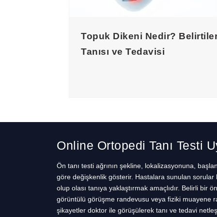
Topuk Dikeni Nedir? Belirtiler
Tanısı ve Tedavisi
Online Ortopedi Tanı Testi 
Ön tanı testi ağrının şekline, lokalizasyonuna, başl
göre değişkenlik gösterir. Hastalara sunulan sorular 
olup olası tanıya yaklaştırmak amaçlıdır. Belirli bir ö
görüntülü görüşme randevusu veya fiziki muayene ran
şikayetler doktor ile görüşülerek tanı ve tedavi netleşti