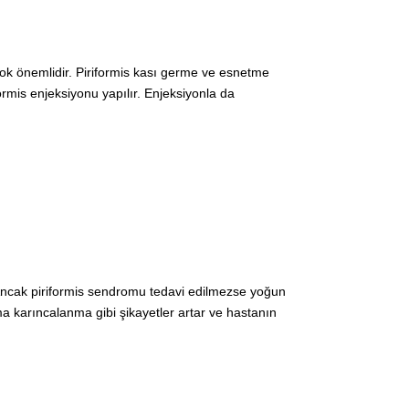
n çok önemlidir. Piriformis kası germe ve esnetme
formis enjeksiyonu yapılır. Enjeksiyonla da
r. Ancak piriformis sendromu tedavi edilmezse yoğun
 karıncalanma gibi şikayetler artar ve hastanın