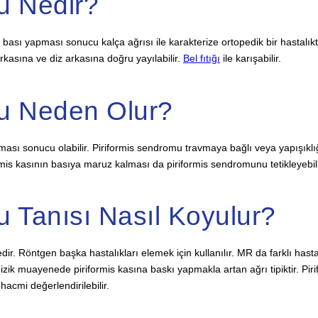
u Nedir?
re bası yapması sonucu kalça ağrısı ile karakterize ortopedik bir hastal
rkasına ve diz arkasına doğru yayılabilir.
Bel fıtığı
ile karışabilir.
mu Neden Olur?
ı sonucu olabilir. Piriformis sendromu travmaya bağlı veya yapışıklığa
s kasının basıya maruz kalması da piriformis sendromunu tetikleyebili
u Tanısı Nasıl Koyulur?
 Röntgen başka hastalıkları elemek için kullanılır. MR da farklı hastalıkla
r. Fizik muayenede piriformis kasına baskı yapmakla artan ağrı tipiktir. Pi
 hacmi değerlendirilebilir.