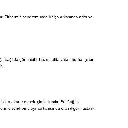
ıktır. Piriformis sendromunda Kalça arkasında arka ve
 bağlıda görülebilir. Bazen altta yatan herhangi bir
r.
rı ekarte etmek için kullanılır. Bel fıtığı ile
riformis sendromu ayırıcı tanısında olan diğer hastalık