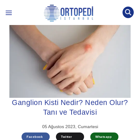
İLETİŞİM: 0536 452 53 77
INTERNATIONAL PATIENT
ÖNE ÇIKAN KONULAR ↓
BLOG YAZILARI
ÖN TANI TESTİ
Ganglion Kisti Nedir? Neden Olur?
Tanı ve Tedavisi
05 Ağustos 2023, Cumartesi
Facebook
Twitter
Whatsapp