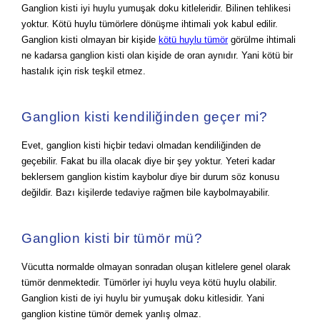
Ganglion kisti iyi huylu yumuşak doku kitleleridir. Bilinen tehlikesi
yoktur. Kötü huylu tümörlere dönüşme ihtimali yok kabul edilir.
Ganglion kisti olmayan bir kişide
kötü huylu tümör
görülme ihtimali
ne kadarsa ganglion kisti olan kişide de oran aynıdır. Yani kötü bir
hastalık için risk teşkil etmez.
Ganglion kisti kendiliğinden geçer mi?
Evet, ganglion kisti hiçbir tedavi olmadan kendiliğinden de
geçebilir. Fakat bu illa olacak diye bir şey yoktur. Yeteri kadar
beklersem ganglion kistim kaybolur diye bir durum söz konusu
değildir. Bazı kişilerde tedaviye rağmen bile kaybolmayabilir.
Ganglion kisti bir tümör mü?
Vücutta normalde olmayan sonradan oluşan kitlelere genel olarak
tümör denmektedir. Tümörler iyi huylu veya kötü huylu olabilir.
Ganglion kisti de iyi huylu bir yumuşak doku kitlesidir. Yani
ganglion kistine tümör demek yanlış olmaz.