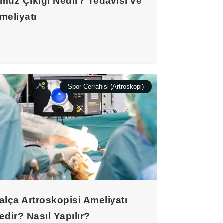
muz Çıkığı Nedir? Tedavisi ve
meliyatı
Spor Cerrahisi (Artroskopi)
alça Artroskopisi Ameliyatı
edir? Nasıl Yapılır?