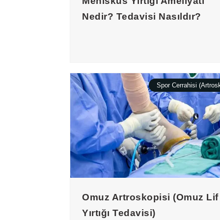
Menisküs Yırtığı Ameliyatı
Nedir? Tedavisi Nasıldır?
Spor Cerrahisi (Artros
Omuz Artroskopisi (Omuz Lif
Yırtığı Tedavisi)