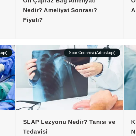
Ön Çapraz Bağ Ameliyatı
O
Nedir? Ameliyat Sonrası?
A
Fiyatı?
kopi)
Spor Cerrahisi (Artroskopi)
SLAP Lezyonu Nedir? Tanısı ve
K
Tedavisi
N