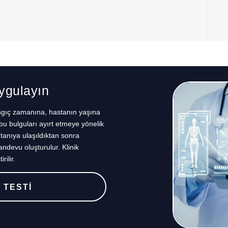
Uygulayın
angıç zamanına, hastanın yaşına
bu bulguları ayırt etmeye yönelik
ntanıya ulaşıldıktan sonra
devu oluşturulur. Klinik
rilir.
 TESTİ