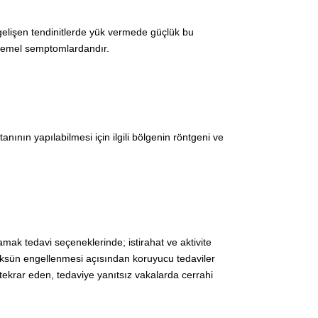
de gelişen tendinitlerde yük vermede güçlük bu
ti temel semptomlardandır.
nının yapılabilmesi için ilgili bölgenin röntgeni ve
amak tedavi seçeneklerinde; istirahat ve aktivite
 nüksün engellenmesi açısından koruyucu tedaviler
tekrar eden, tedaviye yanıtsız vakalarda cerrahi