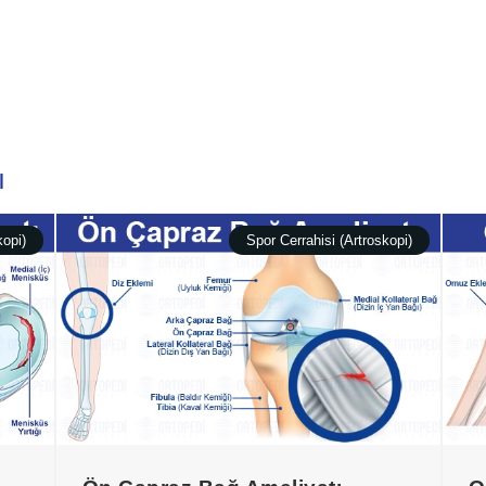
ı
kopi)
Spor Cerrahisi (Artroskopi)