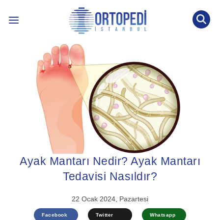
İLETİŞİM: 0536 452 53 77
INTERNATIONAL PATIENT
ÖNE ÇIKAN KONULAR ↓
BLOG YAZILARI
ÖN TANI TESTİ
Ayak Mantarı Nedir? Ayak Mantarı
Tedavisi Nasıldır?
22 Ocak 2024, Pazartesi
Facebook
Twitter
Whatsapp