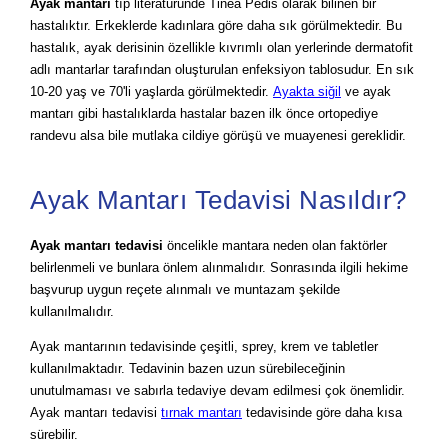
Ayak mantarı
tıp literatüründe Tinea Pedis olarak bilinen bir
hastalıktır. Erkeklerde kadınlara göre daha sık görülmektedir. Bu
hastalık, ayak derisinin özellikle kıvrımlı olan yerlerinde dermatofit
adlı mantarlar tarafından oluşturulan enfeksiyon tablosudur. En sık
10-20 yaş ve 70'li yaşlarda görülmektedir.
Ayakta siğil
ve ayak
mantarı gibi hastalıklarda hastalar bazen ilk önce ortopediye
randevu alsa bile mutlaka cildiye görüşü ve muayenesi gereklidir.
Ayak Mantarı Tedavisi Nasıldır?
Ayak mantarı tedavisi
öncelikle mantara neden olan faktörler
belirlenmeli ve bunlara önlem alınmalıdır. Sonrasında ilgili hekime
başvurup uygun reçete alınmalı ve muntazam şekilde
kullanılmalıdır.
Ayak mantarının tedavisinde çeşitli, sprey, krem ve tabletler
kullanılmaktadır. Tedavinin bazen uzun sürebileceğinin
unutulmaması ve sabırla tedaviye devam edilmesi çok önemlidir.
Ayak mantarı tedavisi
tırnak mantarı
tedavisinde göre daha kısa
sürebilir.