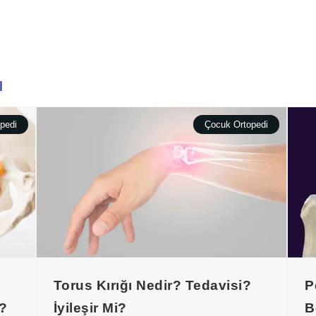
ı
pedi
Çocuk Ortopedi
Torus Kırığı Nedir? Tedavisi?
P
r?
İyileşir Mi?
B