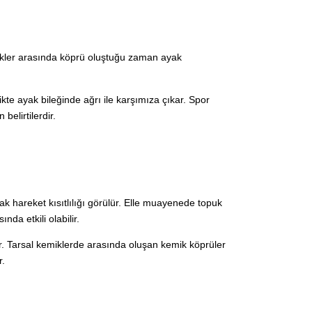
ikler arasında köprü oluştuğu zaman ayak
likte ayak bileğinde ağrı ile karşımıza çıkar. Spor
belirtilerdir.
rak hareket kısıtlılığı görülür. Elle muayenede topuk
da etkili olabilir.
ir. Tarsal kemiklerde arasında oluşan kemik köprüler
r.