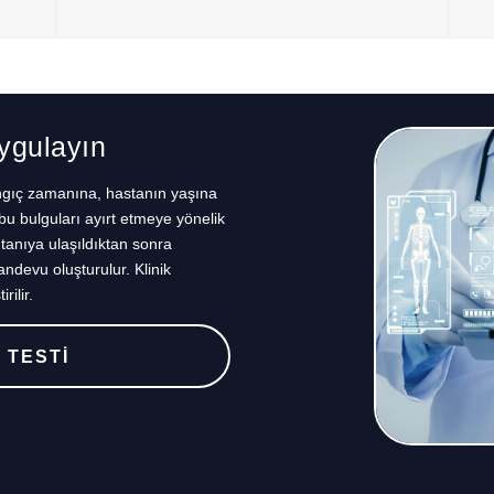
Uygulayın
angıç zamanına, hastanın yaşına
bu bulguları ayırt etmeye yönelik
ntanıya ulaşıldıktan sonra
devu oluşturulur. Klinik
rilir.
 TESTİ