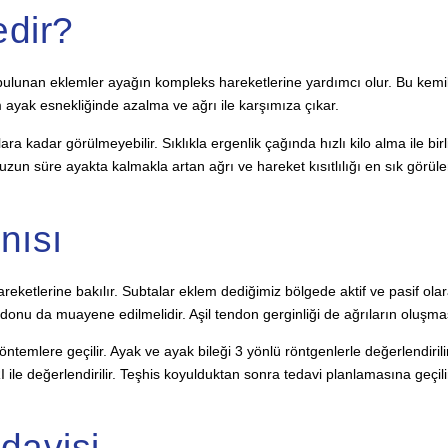
edir?
bulunan eklemler ayağın kompleks hareketlerine yardımcı olur. Bu kem
m ayak esnekliğinde azalma ve ağrı ile karşımıza çıkar.
lara kadar görülmeyebilir. Sıklıkla ergenlik çağında hızlı kilo alma ile bir
zun süre ayakta kalmakla artan ağrı ve hareket kısıtlılığı en sık görülen 
nısı
areketlerine bakılır. Subtalar eklem dediğimiz bölgede aktif ve pasif ola
donu da muayene edilmelidir. Aşil tendon gerginliği de ağrıların oluşmasın
ntemlere geçilir. Ayak ve ayak bileği 3 yönlü röntgenlerle değerlendiril
 ile değerlendirilir. Teşhis koyulduktan sonra tedavi planlamasına geçili
davisi