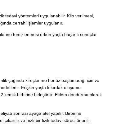
zik tedavi yöntemleri uygulanabilir. Kilo verilmesi,
ğında cerrahi işlemler uygulanır.
lerine temizlenmesi erken yaşta başarılı sonuçlar
enlik çağında kireçlenme henüz başlamadığı için ve
 hedeflenir. Erişkin yaşta kıkırdak oluşumu
 kemik birbirine birleştirilir. Eklem dondurma olarak
iyatı sonrası ayağa atel yapılır. Birbirine
arılır ve hızlı bir fizik tedavi süreci önerilir.