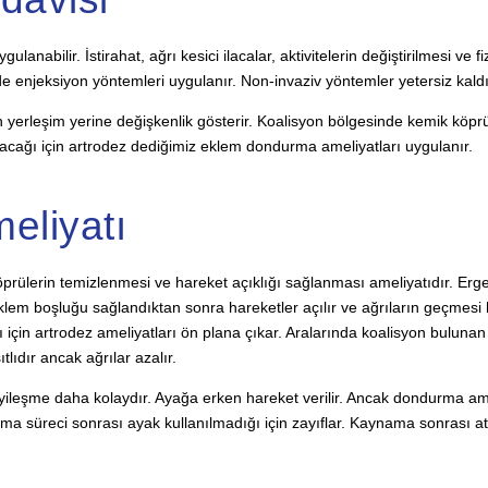
nabilir. İstirahat, ağrı kesici ilacalar, aktivitelerin değiştirilmesi ve fi
de enjeksiyon yöntemleri uygulanır. Non-invaziv yöntemler yetersiz kaldı
 yerleşim yerine değişkenlik gösterir. Koalisyon bölgesinde kemik köprü
lacağı için artrodez dediğimiz eklem dondurma ameliyatları uygulanır.
eliyatı
rülerin temizlenmesi ve hareket açıklığı sağlanması ameliyatıdır. Erg
. Eklem boşluğu sağlandıktan sonra hareketler açılır ve ağrıların geçmesi
in artrodez ameliyatları ön plana çıkar. Aralarında koalisyon bulunan 2
lıdır ancak ağrılar azalır.
yileşme daha kolaydır. Ayağa erken hareket verilir. Ancak dondurma amel
 süreci sonrası ayak kullanılmadığı için zayıflar. Kaynama sonrası atel çık