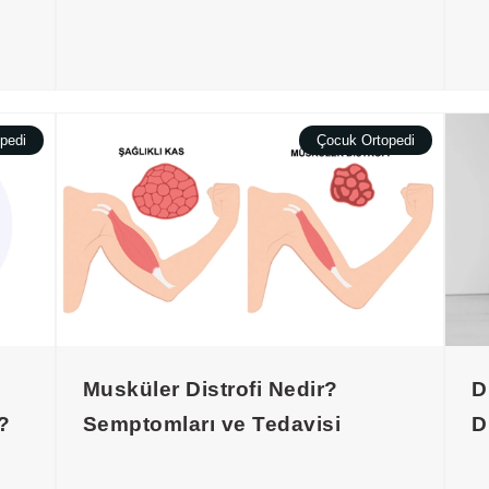
pedi
Çocuk Ortopedi
Musküler Distrofi Nedir?
D
?
Semptomları ve Tedavisi
D