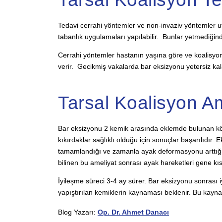
Tedavi cerrahi yöntemler ve non-invaziv yöntemler uygula
tabanlık uygulamaları yapılabilir. Bunlar yetmediğin
Cerrahi yöntemler hastanın yaşına göre ve koalisyon
verir. Gecikmiş vakalarda bar eksizyonu yetersiz ka
Tarsal Koalisyon Am
Bar eksizyonu 2 kemik arasında eklemde bulunan köp
kıkırdaklar sağlıklı olduğu için sonuçlar başarılıdır
tamamlandığı ve zamanla ayak deformasyonu arttığı iç
bilinen bu ameliyat sonrası ayak hareketleri gene kısıt
İyileşme süreci 3-4 ay sürer. Bar eksizyonu sonrası i
yapıştırılan kemiklerin kaynaması beklenir. Bu kaynama
Blog Yazarı:
Op. Dr. Ahmet Danacı