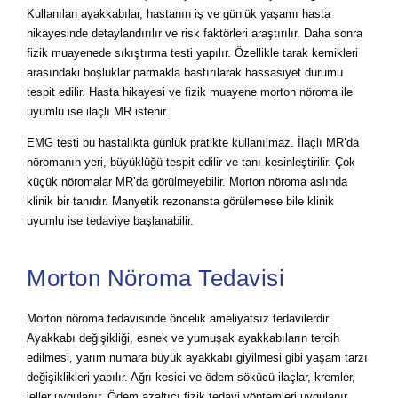
Kullanılan ayakkabılar, hastanın iş ve günlük yaşamı hasta
hikayesinde detaylandırılır ve risk faktörleri araştırılır. Daha sonra
fizik muayenede sıkıştırma testi yapılır. Özellikle tarak kemikleri
arasındaki boşluklar parmakla bastırılarak hassasiyet durumu
tespit edilir. Hasta hikayesi ve fizik muayene morton nöroma ile
uyumlu ise ilaçlı MR istenir.
EMG testi bu hastalıkta günlük pratikte kullanılmaz. İlaçlı MR’da
nöromanın yeri, büyüklüğü tespit edilir ve tanı kesinleştirilir. Çok
küçük nöromalar MR’da görülmeyebilir. Morton nöroma aslında
klinik bir tanıdır. Manyetik rezonansta görülemese bile klinik
uyumlu ise tedaviye başlanabilir.
Morton Nöroma Tedavisi
Morton nöroma tedavisinde öncelik ameliyatsız tedavilerdir.
Ayakkabı değişikliği, esnek ve yumuşak ayakkabıların tercih
edilmesi, yarım numara büyük ayakkabı giyilmesi gibi yaşam tarzı
değişiklikleri yapılır. Ağrı kesici ve ödem sökücü ilaçlar, kremler,
jeller uygulanır. Ödem azaltıcı fizik tedavi yöntemleri uygulanır.