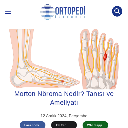
İLETİŞİM: 0536 452 53 77
INTERNATIONAL PATIENT
ÖNE ÇIKAN KONULAR ↓
BLOG YAZILARI
ÖN TANI TESTİ
Morton Nöroma Nedir? Tanısı ve
Ameliyatı
12 Aralık 2024, Perşembe
Facebook
Twitter
Whatsapp