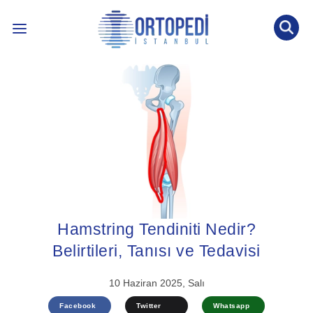
İLETİŞİM: 0536 452 53 77
INTERNATIONAL PATIENT
ÖNE ÇIKAN KONULAR ↓
BLOG YAZILARI
ÖN TANI TESTİ
Hamstring Tendiniti Nedir?
Belirtileri, Tanısı ve Tedavisi
10 Haziran 2025, Salı
Facebook
Twitter
Whatsapp