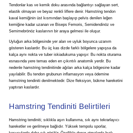
Tendonlar kas ve kemik doku arasında bağlantıyı sağlayan sert,
elastik olmayan ve beyaz renkli liflere denir. Hamstring tendon
kaval kemiğinin üst kısmından başlayıp pelvis denilen leğen
kemiğine kadar uzanan ve Biseps Femoris, Semidendinöz ve
Semimebrönöz kaslarının bir araya gelmesi ile oluşur.
Uyluğun arka bölgesinde yer alan ve uyluk boyunca uzanım
gösteren kaslardır. Bu üç kas dizde farklı bölgelere yapışsa da
kalça aynı nokta ve tuber iskiadukuma yapışır. Bu nokta oturama
esnasında yere temas eden en çıkıntılı anatomik yerdir. Bu
nedenle hamstring tendinitinde ağıları arka kalça bölgesine kadar
yayılabilir. Bu tendon grubunun inflamasyon veya ödemine
hamstring tendiniti denilmektedir. Dize fleksiyon, bükme hareketini
yaptıran kaslardır.
Hamstring Tendiniti Belirtileri
Hamstring tendiniti; sıklıkla aşırı kullanıma, sık aynı tekrarlayıcı
hareketler ve gerilmeye bağlıdır. Yüksek tempolu sporlar,
koşucularda daha sık görülür. Özellikle depar atmalarda hızlı