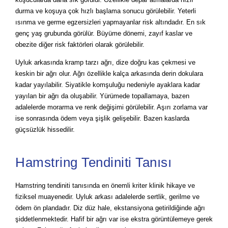
durma ve koşuya çok hızlı başlama sonucu görülebilir. Yeterli
ısınma ve germe egzersizleri yapmayanlar risk altındadır. En sık
genç yaş grubunda görülür. Büyüme dönemi, zayıf kaslar ve
obezite diğer risk faktörleri olarak görülebilir.
Uyluk arkasında kramp tarzı ağrı, dize doğru kas çekmesi ve
keskin bir ağrı olur. Ağrı özellikle kalça arkasında derin dokulara
kadar yayılabilir. Siyatikle komşuluğu nedeniyle ayaklara kadar
yayılan bir ağrı da oluşabilir. Yürümede topallamaya, bazen
adalelerde morarma ve renk değişimi görülebilir. Aşırı zorlama var
ise sonrasında ödem veya şişlik gelişebilir. Bazen kaslarda
güçsüzlük hissedilir.
Hamstring Tendiniti Tanısı
Hamstring tendiniti tanısında en önemli kriter klinik hikaye ve
fiziksel muayenedir. Uyluk arkası adalelerde sertlik, gerilme ve
ödem ön plandadır. Diz düz hale, ekstansiyona getirildiğinde ağrı
şiddetlenmektedir. Hafif bir ağrı var ise ekstra görüntülemeye gerek