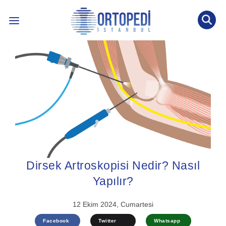
İLETİŞİM: 0536 452 53 77
INTERNATIONAL PATIENT
ÖNE ÇIKAN KONULAR ↓
BLOG YAZILARI
ÖN TANI TESTİ
Dirsek Artroskopisi Nedir? Nasıl
Yapılır?
12 Ekim 2024, Cumartesi
Facebook
Twitter
Whatsapp