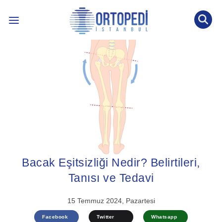
İLETİŞİM: 0536 452 53 77
INTERNATIONAL PATIENT
ÖNE ÇIKAN KONULAR ↓
BLOG YAZILARI
ÖN TANI TESTİ
Bacak Eşitsizliği Nedir? Belirtileri,
Tanısı ve Tedavi
15 Temmuz 2024, Pazartesi
Facebook
Twitter
Whatsapp