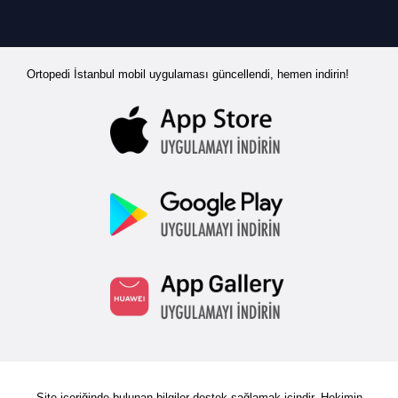
Ortopedi İstanbul mobil uygulaması güncellendi, hemen indirin!
Site içeriğinde bulunan bilgiler destek sağlamak içindir. Hekimin