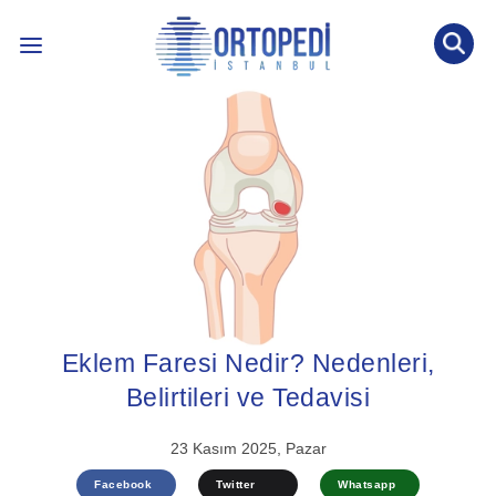
İLETİŞİM: 0536 452 53 77
INTERNATIONAL PATIENT
ÖNE ÇIKAN KONULAR ↓
BLOG YAZILARI
ÖN TANI TESTİ
Eklem Faresi Nedir? Nedenleri,
Belirtileri ve Tedavisi
23 Kasım 2025, Pazar
Facebook
Twitter
Whatsapp