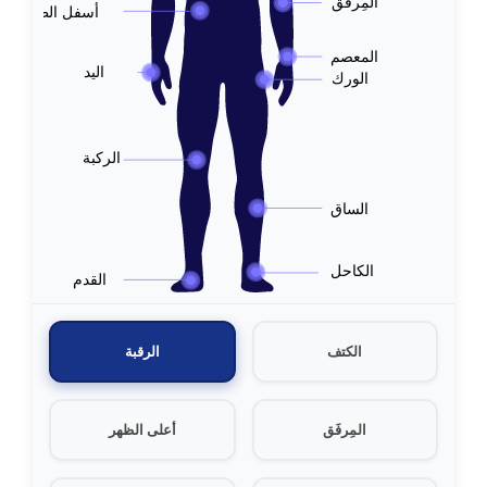
المِرفَق
أسفل الظهر
المعصم
اليد
الورك
الركبة
الساق
الكاحل
القدم
الكتف
الرقبة
المِرفَق
أعلى الظهر