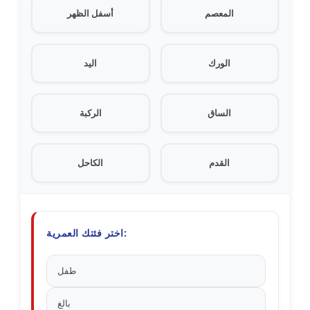
المعصم
أسفل الظهر
الورك
اليد
الساق
الركبة
القدم
الكاحل
اختر فئتك العمرية:
طفل
بالغ