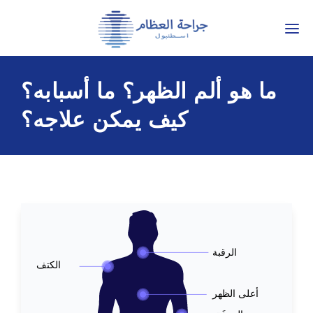
التواصل: +90 536 452 53 77
TÜRKÇE
ما هو ألم الظهر؟ ما أسبابه؟
ENGLISH
كيف يمكن علاجه؟
РУССКИЙ
العَرَبِيَّة
العلاجات
اختبار تشخيصي عبر الإنترنت
الرقبة
الكتف
أعلى الظهر