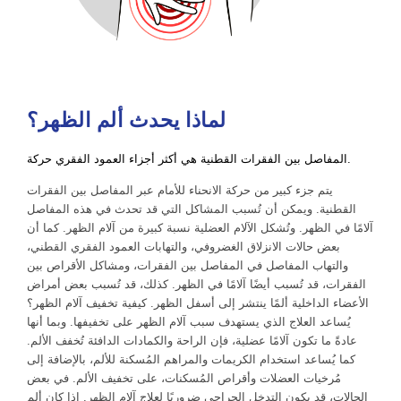
لماذا يحدث ألم الظهر؟
المفاصل بين الفقرات القطنية هي أكثر أجزاء العمود الفقري حركة.
يتم جزء كبير من حركة الانحناء للأمام عبر المفاصل بين الفقرات
القطنية. ويمكن أن تُسبب المشاكل التي قد تحدث في هذه المفاصل
آلامًا في الظهر. وتُشكل الآلام العضلية نسبة كبيرة من آلام الظهر. كما أن
بعض حالات الانزلاق الغضروفي، والتهابات العمود الفقري القطني،
والتهاب المفاصل في المفاصل بين الفقرات، ومشاكل الأقراص بين
الفقرات، قد تُسبب أيضًا آلامًا في الظهر. كذلك، قد تُسبب بعض أمراض
الأعضاء الداخلية ألمًا ينتشر إلى أسفل الظهر. كيفية تخفيف آلام الظهر؟
يُساعد العلاج الذي يستهدف سبب آلام الظهر على تخفيفها. وبما أنها
عادةً ما تكون آلامًا عضلية، فإن الراحة والكمادات الدافئة تُخفف الألم.
كما يُساعد استخدام الكريمات والمراهم المُسكنة للألم، بالإضافة إلى
مُرخيات العضلات وأقراص المُسكنات، على تخفيف الألم. في بعض
الحالات، قد يكون التدخل الجراحي ضروريًا لعلاج آلام الظهر. إذا كان ألم