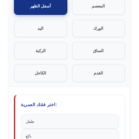
المعصم
أسفل الظهر
الورك
اليد
الساق
الركبة
القدم
الكاحل
اختر فئتك العمرية:
طفل
بالغ