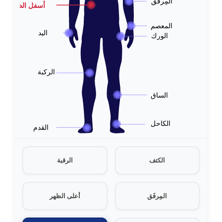
المِرفَق
أسفل الظهر
المعصم
اليد
الورك
الركبة
الساق
الكاحل
القدم
الكتف
الرقبة
المِرفَق
أعلى الظهر