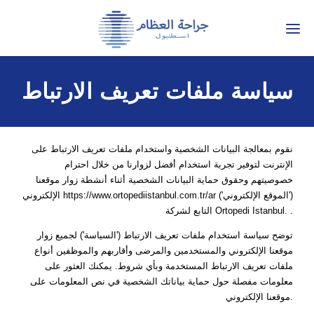
التواصل: +90 536 452 53 77
TÜRKÇE
سياسة ملفات تعريف الارتباط
ENGLISH
РУССКИЙ
نقوم بمعالجة البيانات الشخصية واستخدام ملفات تعريف الارتباط على
العَرَبِيَّة
الإنترنت لتوفير تجربة استخدام أفضل لزوارنا من خلال احترام
خصوصيتهم وحقوق حماية البيانات الشخصية أثناء أنشطة زوار موقعنا
العلاجات
الإلكتروني https://www.ortopediistanbul.com.tr/ar ('الموقع الإلكتروني')
التابع لشركة Ortopedi Istanbul. .
اختبار تشخيصي عبر الإنترنت
توضح سياسة استخدام ملفات تعريف الارتباط ('السياسة') لجميع زوار
موقعنا الإلكتروني والمستخدمين والمرضى وأقاربهم والموظفين أنواع
ملفات تعريف الارتباط المستخدمة وبأي شروط. يمكنك العثور على
معلومات مفصلة حول حماية بياناتك الشخصية في نص المعلومات على
موقعنا الإلكتروني.